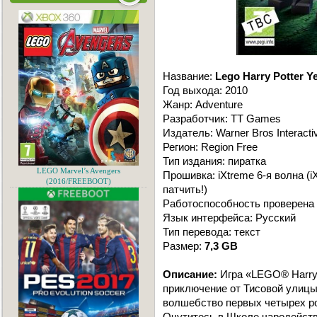
Название:
Lego Harry Potter Ye
Год выхода: 2010
Жанр: Adventure
Разработчик: TT Games
Издатель: Warner Bros Interacti
Регион: Region Free
Тип издания: пиратка
LEGO Marvel’s Avengers
Прошивка: iXtreme 6-я волна (iX
(2016/FREEBOOT)
патчить!)
Работоспособность проверена 
Язык интерфейса: Русский
Тип перевода: текст
Размер:
7,3 GB
Описание:
Игра «LEGO® Harry 
приключение от Тисовой улицы
волшебство первых четырех р
Очутитесь в Школе чародейств