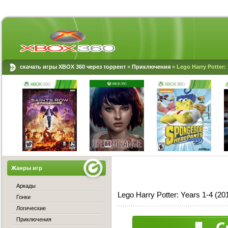
скачать игры XBOX 360 через торрент
»
Приключения
» Lego Harry Potter:
Жанры игр
Аркады
Lego Harry Potter: Years 1-4 (
Гонки
Логические
Приключения