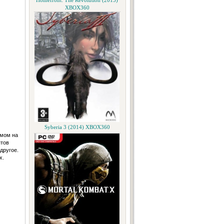
Homefront: The Revolution (2015)
XBOX360
Syberia 3 (2014) XBOX360
емом на
нтов
другое.
х.