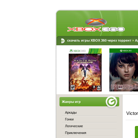
скачать игры XBOX 360 через торрент
»
А
Жанры игр
Аркады
Victo
Гонки
Логические
Приключения