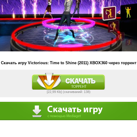
Скачать игру Victorious: Time to Shine (2011) XBOX360 через торрент
[22,99 Kb] (cкачиваний: 138)