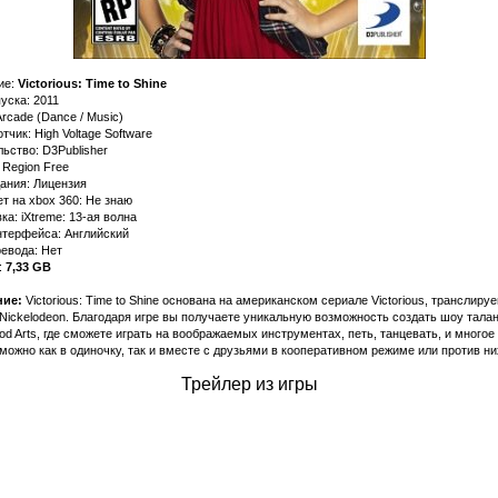
ие:
Victorious: Time to Shine
уска: 2011
rcade (Dance / Music)
тчик: High Voltage Software
ьство: D3Publisher
 Region Free
ания: Лицензия
т на xbox 360: Не знаю
а: iXtreme: 13-ая волна
нтерфейса: Английский
евода: Нет
:
7,33 GB
ие:
Victorious: Time to Shine основана на американском сериале Victorious, транслиру
Nickelodeon. Благодаря игре вы получаете уникальную возможность создать шоу тала
od Arts, где сможете играть на воображаемых инструментах, петь, танцевать, и многое 
можно как в одиночку, так и вместе с друзьями в кооперативном режиме или против ни
Трейлер из игры