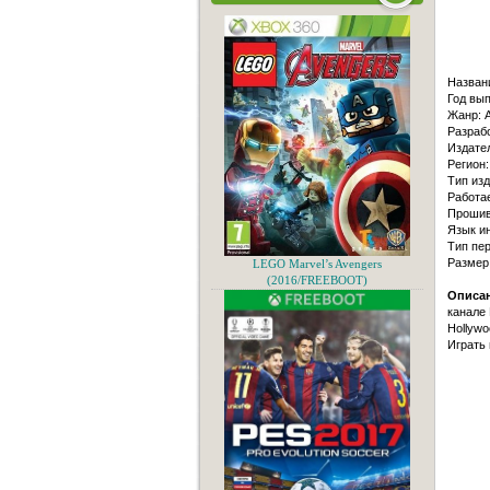
Назван
Год вып
Жанр: A
Разрабо
Издател
Регион:
Тип изд
Работае
Прошивк
Язык и
Тип пер
Размер
LEGO Marvel’s Avengers
(2016/FREEBOOT)
Описан
канале 
Hollywo
Играть 