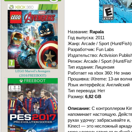
Название:
Rapala
Год выпуска: 2011
Жанр: Arcade / Sport (Hunt/Fish)
Разработчик: Fun Labs
Издательство: Activision Publis
Регион: Arcade / Sport (Hunt/Fish
Тип издания: Лицензия
LEGO Marvel’s Avengers
Работает на xbox 360: Не знаю
(2016/FREEBOOT)
Прошивка: iXtreme: 13-ая волн
Язык интерфейса: Английский
Тип перевода: Нет
Размер:
6,82 GB
Описание:
С контроллером Ki
напоминает настоящую. Действ
руках удочку: забрасывайте и, 
Kinect — это несложный аркад
море удовольствия от рыбной 