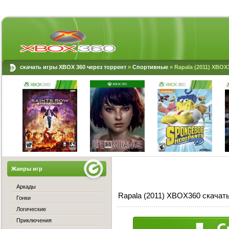
скачать игры XBOX 360 через торрент
»
Спортивные
» Rapala (2011) XBOX
Жанры игр
Аркады
Rapala (2011) XBOX360 скачат
Гонки
Логические
Приключения