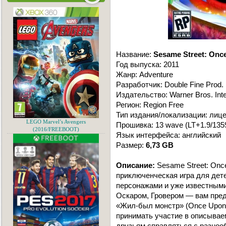
Название:
Sesame Street: Onc
Год выпуска: 2011
Жанр: Adventure
Разработчик: Double Fine Prod.
Издательство: Warner Bros. Inte
Регион: Region Free
Тип издания/локализации: лиц
LEGO Marvel’s Avengers
Прошивка: 13 wave (LT+1.9/135
(2016/FREEBOOT)
Язык интерфейса: английский
Размер:
6,73 GB
Описание:
Sesame Street: Onc
приключенческая игра для дете
персонажами и уже известным
Оскаром, Гровером — вам пред
«Жил-был монстр» (Once Upon 
принимать участие в описывае
друзьям справляться с разноо