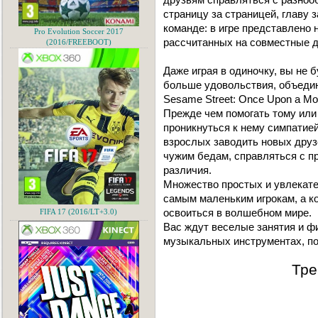
страницу за страницей, главу 
команде: в игре представлено
Pro Evolution Soccer 2017
рассчитанных на совместные д
(2016/FREEBOOT)
Даже играя в одиночку, вы не 
больше удовольствия, объедин
Sesame Street: Once Upon a M
Прежде чем помогать тому или
проникнуться к нему симпатие
взрослых заводить новых друз
чужим бедам, справляться с п
различия.
Множество простых и увлекате
самым маленьким игрокам, а ко
освоиться в волшебном мире.
FIFA 17 (2016/LT+3.0)
Вас ждут веселые занятия и фи
музыкальных инструментах, по
Тре