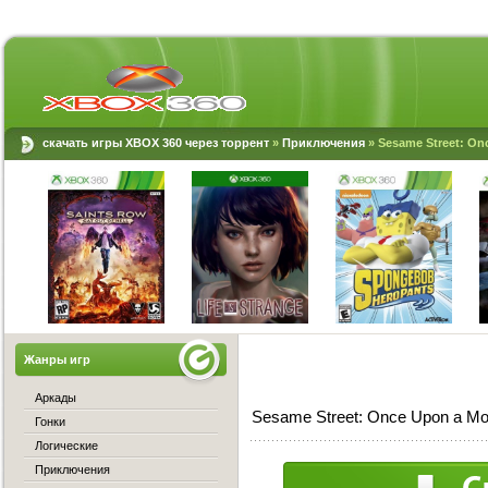
скачать игры XBOX 360 через торрент
»
Приключения
» Sesame Street: On
Жанры игр
Аркады
Sesame Street: Once Upon a Mo
Гонки
Логические
Приключения