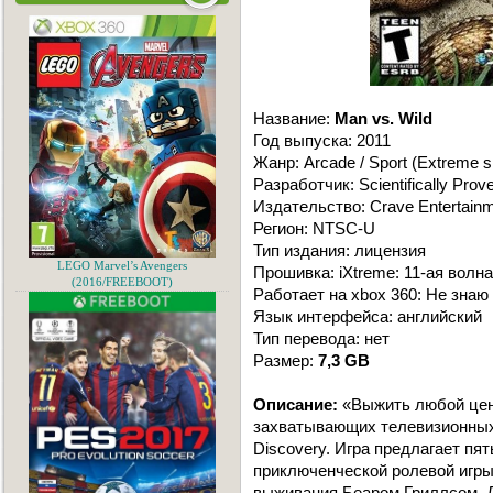
Название:
Man vs. Wild
Год выпуска: 2011
Жанр: Arcade / Sport (Extreme sp
Разработчик: Scientifically Prov
Издательство: Crave Entertain
Регион: NTSC-U
Тип издания: лицензия
LEGO Marvel’s Avengers
Прошивка: iXtreme: 11-ая волна
(2016/FREEBOOT)
Работает на xbox 360: Не знаю
Язык интерфейса: английский
Тип перевода: нет
Размер:
7,3 GB
Описание:
«Выжить любой цен
захватывающих телевизионных
Discovery. Игра предлагает пя
приключенческой ролевой игры
выживания Беаром Гриллсом. Д