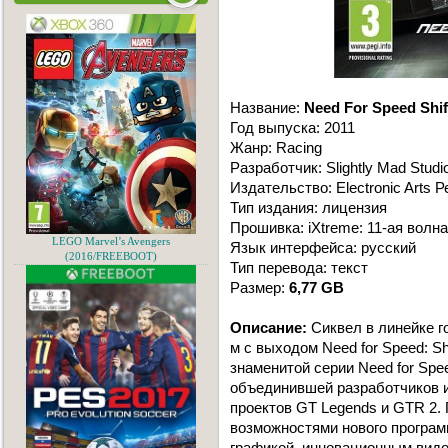
Название:
Need For Speed Shif
Год выпуска: 2011
Жанр: Racing
Разработчик: Slightly Mad Studi
Издательство: Electronic Arts Р
Тип издания: лицензия
Прошивка: iXtreme: 11-ая волна
LEGO Marvel’s Avengers
Язык интерфейса: русский
(2016/FREEBOOT)
Тип перевода: текст
Размер:
6,77 GB
Описание:
Сиквел в линейке г
м с выходом Need for Speed: S
знаменитой серии Need for Spee
объединившей разработчиков и
проектов GT Legends и GTR 2.
возможностями нового програм
графикой, инновационным видо