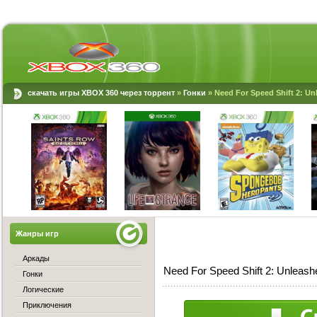
скачать игры XBOX 360 через торрент
»
Гонки
» Need For Speed Shift 2: U
Жанры игр
Аркады
Need For Speed Shift 2: Unleas
Гонки
Логические
Приключения