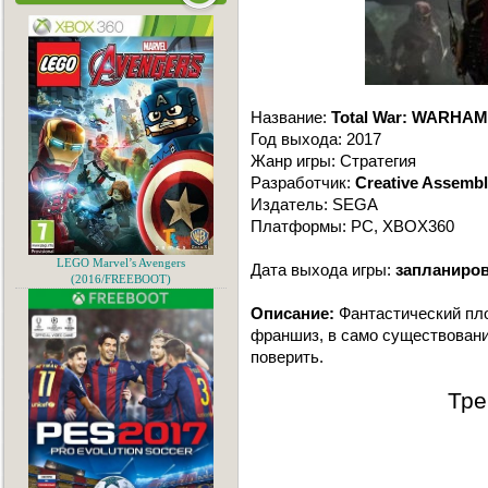
Название:
Total War: WARHA
Год выхода: 2017
Жанр игры: Стратегия
Разработчик:
Creative Assemb
Издатель: SEGA
Платформы: PC, XBOX360
LEGO Marvel’s Avengers
Дата выхода игры:
запланиров
(2016/FREEBOOT)
Описание:
Фантастический пло
франшиз, в само существовани
поверить.
Тре