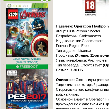
Название:
Operation Flashpoin
Жанр: First-Person Shooter
Разработчик: Codemasters
Издательство: Codemasters
Регион: Region Free
Тип издания: License
Прошивка:
iXtreme: 11-ая вол
LEGO Marvel’s Avengers
Язык интерфейса: Английский
(2016/FREEBOOT)
Тип перевода: Отсутствует (Ор
Размер:
7.30 ГБ
Описание:
Сюжет игры расска
Таджикистане, который развора
Сторонами этого конфликта в
войска Китая.
Основной акцент в Operation Fl
прохождение с участием четыр
представлено четыре класса пе