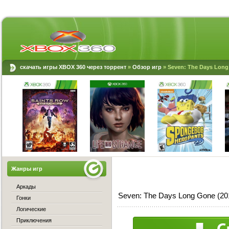
скачать игры XBOX 360 через торрент
»
Обзор игр
» Seven: The Days Long
Жанры игр
Аркады
Seven: The Days Long Gone (2
Гонки
Логические
Приключения