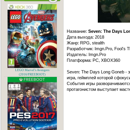
Название:
Seven: The Days Lo
Дата выхода: 2018
Жанр: RPG, stealth
Разработчик: Imgn.Pro, Fool's T
Издатель: Imgn.Pro
Платформа: PC, XBOX360
LEGO Marvel’s Avengers
Seven: The Days Long Goneb - 
(2016/FREEBOOT)
игра, геймплей которой сфоку
События игры разворачиваются
протагонистом выступает масте