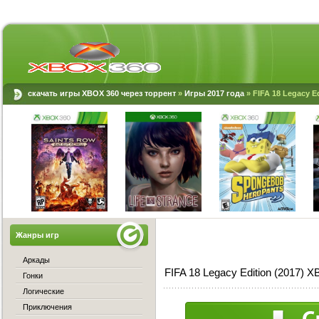
скачать игры XBOX 360 через торрент
»
Игры 2017 года
» FIFA 18 Legacy E
Жанры игр
Аркады
FIFA 18 Legacy Edition (2017) 
Гонки
Логические
Приключения