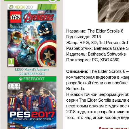
Название: The Elder Scrolls 6
Год выхода: 2018
Жанр: RPG, 3D, 1st Person, 3rd
Разработчик: Bethesda Game S
Издатель: Bethesda Softworks
Платформа: РС, XBOX360
LEGO Marvel’s Avengers
Описание:
The Elder Scrolls 6
(2016/FREEBOOT)
компьютерная видеоигра в жан
разработкой (если она вообще
Bethesda.
Никакой точной информации об 
серии The Elder Scrolls вышла 
некоторым слухам студия все 
2018 году, хотя разработчики 
того, что над игрой вообще вед
Дата выхода: 