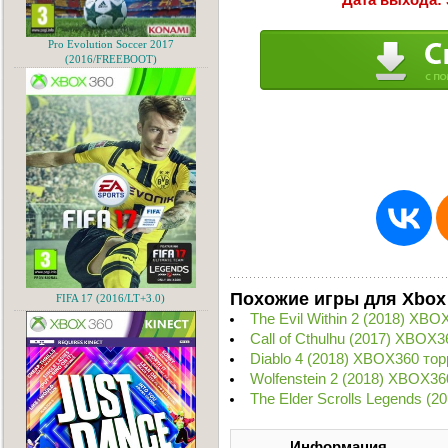
Pro Evolution Soccer 2017
(2016/FREEBOOT)
Похожие игры для Xbox
FIFA 17 (2016/LT+3.0)
The Evil Within 2 (2018) XBO
Call of Cthulhu (2017) XBOX3
Diablo 4 (2018) XBOX360 тор
Wolfenstein 2 (2018) XBOX36
The Elder Scrolls Legends (2
Информация