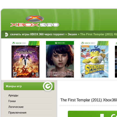
скачать игры XBOX 360 через торрент
»
Экшен
» The First Templar (2011) 
Жанры игр
Аркады
The First Templar (2011) Xbox3
Гонки
Логические
Приключения