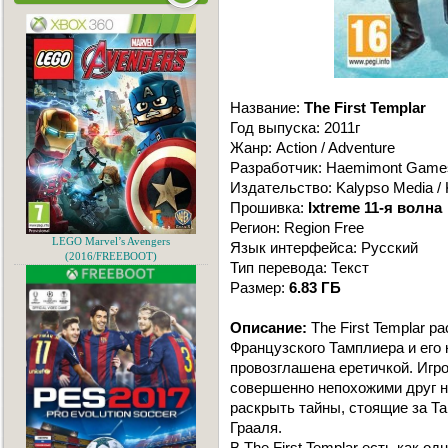
Название:
The First Templar
Год выпуска: 2011г
Жанр: Action / Adventure
Разработчик: Haemimont Game
Издательство: Kalypso Media / 
Прошивка:
Ixtreme 11-я волна
Регион: Region Free
LEGO Marvel’s Avengers
Язык интерфейса: Русский
(2016/FREEBOOT)
Тип перевода: Текст
Размер:
6.83 ГБ
Описание:
The First Templar р
Французского Тамплиера и его 
провозглашена еретичкой. Игр
совершенно непохожими друг н
раскрыть тайны, стоящие за Т
Грааля.
В The First Templar есть как од