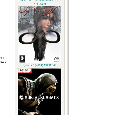
Homefront: The Revolution (2015)
XBOX360
то в
вать,
Syberia 3 (2014) XBOX360