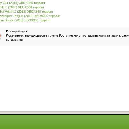
y Out (2018) XBOX360 торрент
-Life 3 (2018) XBOX360 торрент
Evil Within 2 (2018) XBOX360 торрент
Avengers Project (2018) XBOX360 торрент
em Shock (2018) XBOX360 торрент
Информация
Посетители, находящиеся в группе
Гости
, не могут оставлять комментарии к данн
публикации.