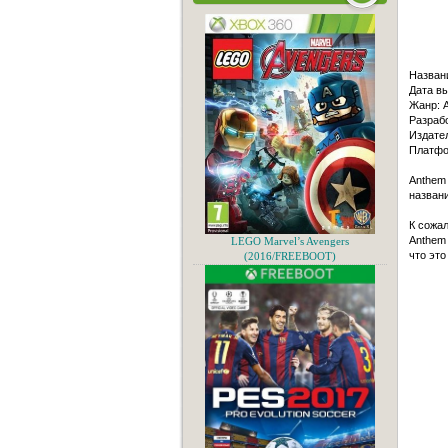
Назван
Дата вы
Жанр: A
Разрабо
Издател
Платфо
Anthem 
названи
К сожал
Anthem
LEGO Marvel’s Avengers
что это
(2016/FREEBOOT)