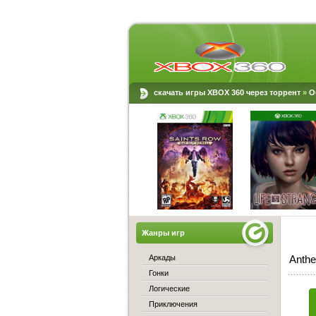
скачать игры XBOX 360 через торрент
»
О
Жанры игр
Аркады
Anthe
Гонки
Логические
Приключения