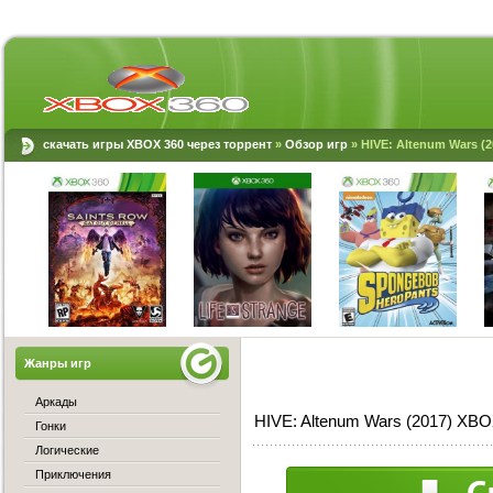
скачать игры XBOX 360 через торрент
»
Обзор игр
» HIVE: Altenum Wars (
Жанры игр
Аркады
HIVE: Altenum Wars (2017) XBO
Гонки
Логические
Приключения