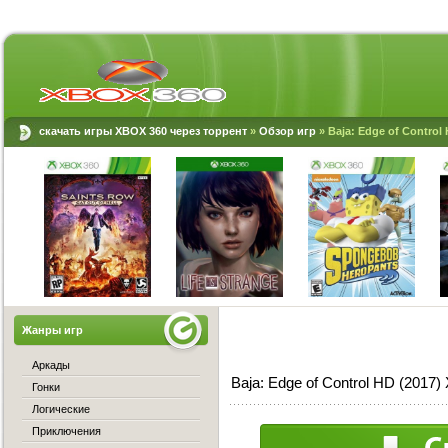
скачать игры XBOX 360 через торрент
»
Обзор игр
» Baja: Edge of Control
Жанры игр
Аркады
Baja: Edge of Control HD (2017
Гонки
Логические
Приключения