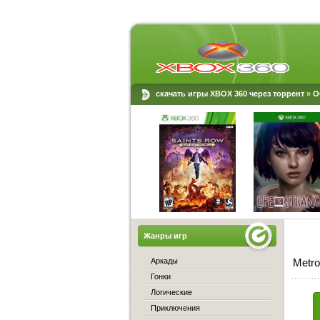
скачать игры XBOX 360 через торрент
»
О
Жанры игр
Аркады
Metro
Гонки
Логические
Приключения