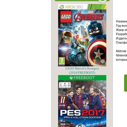
Назван
Год вых
Жанр и
Разрабо
Издател
Платфо
Metroid
Nintend
которы
LEGO Marvel’s Avengers
(2016/FREEBOOT)