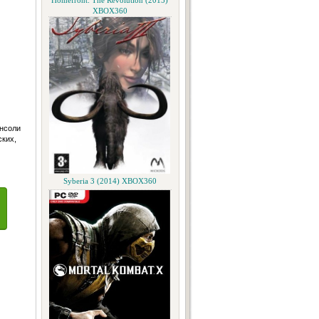
Homefront: The Revolution (2015)
XBOX360
онсоли
ских,
Syberia 3 (2014) XBOX360