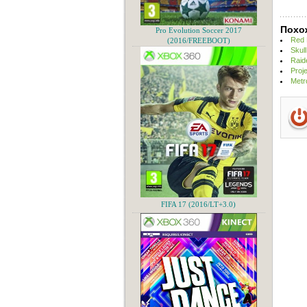
Похо
Pro Evolution Soccer 2017
Red 
(2016/FREEBOOT)
Skul
Raid
Proj
Metr
FIFA 17 (2016/LT+3.0)