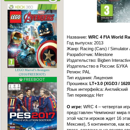
Название:
WRC 4 FIA World Ra
Год выпуска: 2013
Жанр: Racing (Cars) / Simulator 
Разработчик: Milestone
Издательство: Bigben Interactiv
Издательство в России: БУКА
LEGO Marvel’s Avengers
Регион: PAL
(2016/FREEBOOT)
Тип издания: Лицензия
Прошивка:
LT+3.0 (XGD3 / 1620
Язык интерфейса: Английский
Тип перевода: Нет
О игре:
WRC 4 – четвертая игр
представлен Чемпионат мира п
этой части игроков ждет 16 эт
Мексике), 5 континентов, как 
трасс, созданных на основе св