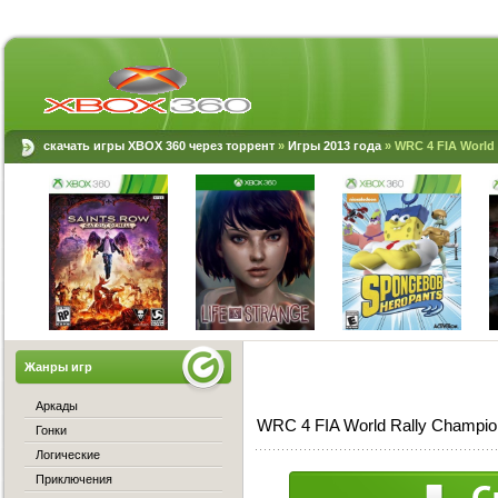
скачать игры XBOX 360 через торрент
»
Игры 2013 года
» WRC 4 FIA World
Жанры игр
Аркады
WRC 4 FIA World Rally Champio
Гонки
Логические
Приключения