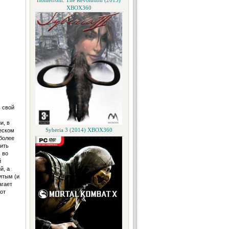
Homefront: The Revolution (2015)
XBOX360
 свой
и, в
еском
Syberia 3 (2014) XBOX360
более
ить
 во
й
й, а
ятым (и
агает
от