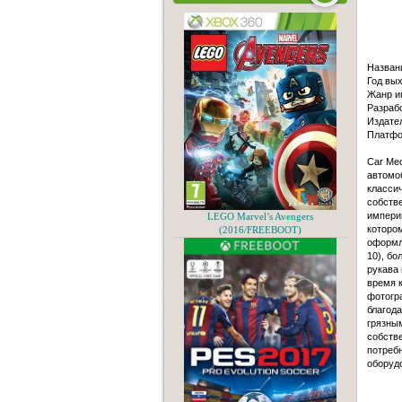
Назван
Год вых
Жанр иг
Разраб
Издател
Платфо
Car Mec
автомо
класси
собств
импери
LEGO Marvel’s Avengers
котором
(2016/FREEBOOT)
оформл
10), бо
рукава 
время 
фотогр
благод
грязным
собств
потребн
оборудо