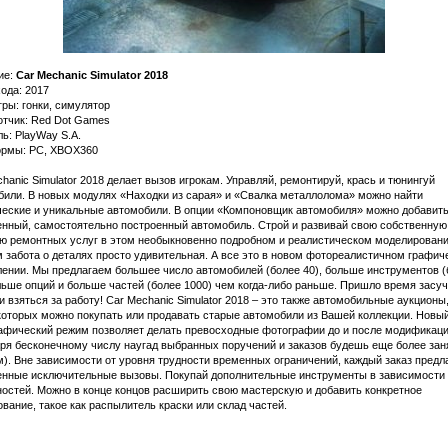
ие:
Car Mechanic Simulator 2018
ода: 2017
ры: гонки, симулятор
отчик: Red Dot Games
ь: PlayWay S.A.
рмы: PC, XBOX360
hanic Simulator 2018 делает вызов игрокам. Управляй, ремонтируй, крась и тюнингуй
били. В новых модулях «Находки из сарая» и «Свалка металлолома» можно найти
ческие и уникальные автомобили. В опции «Компоновщик автомобиля» можно добавить
енный, самостоятельно построенный автомобиль. Строй и развивай свою собственную
ю ремонтных услуг в этом необыкновенно подробном и реалистическом моделировани
 забота о деталях просто удивительная. А все это в новом фотореалистичном графич
ении. Мы предлагаем большее число автомобилей (более 40), больше инструментов (
льше опций и больше частей (более 1000) чем когда-либо раньше. Пришло время засуч
и взяться за работу! Car Mechanic Simulator 2018 – это также автомобильные аукционы,
которых можно покупать или продавать старые автомобили из Вашей коллекции. Новы
афический режим позволяет делать превосходные фотографии до и после модификаци
аря бесконечному числу наугад выбранных поручений и заказов будешь еще более зан
). Вне зависимости от уровня трудности временных ограничений, каждый заказ предл
енные исключительные вызовы. Покупай дополнительные инструменты в зависимости 
остей. Можно в конце концов расширить свою мастерскую и добавить конкретное
вание, такое как распылитель краски или склад частей.