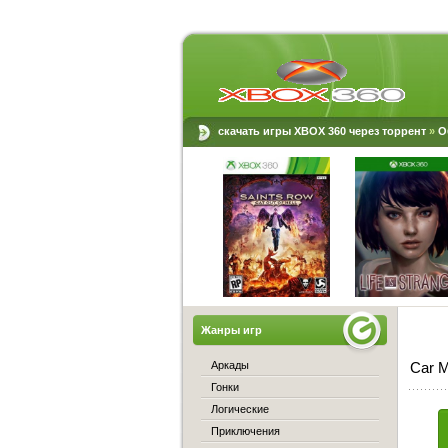
скачать игры XBOX 360 через торрент
»
О
Жанры игр
Аркады
Car M
Гонки
Логические
Приключения