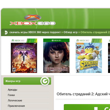
скачать игры XBOX 360 через торрент
»
Обзор игр
» Обитель страданий 2
Жанры игр
Аркады
Обитель страданий 2: Адский 
Гонки
Логические
Приключения