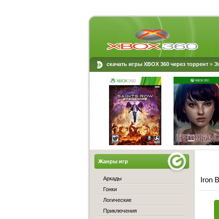
скачать игры XBOX 360 через торрент
»
Э
Жанры игр
Аркады
Iron 
Гонки
Логические
Приключения