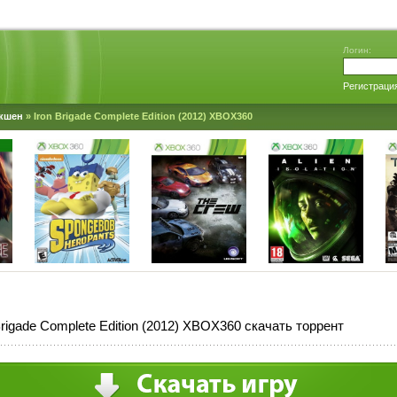
Логин:
Регистраци
кшен
» Iron Brigade Complete Edition (2012) XBOX360
Brigade Complete Edition (2012) XBOX360 скачать торрент