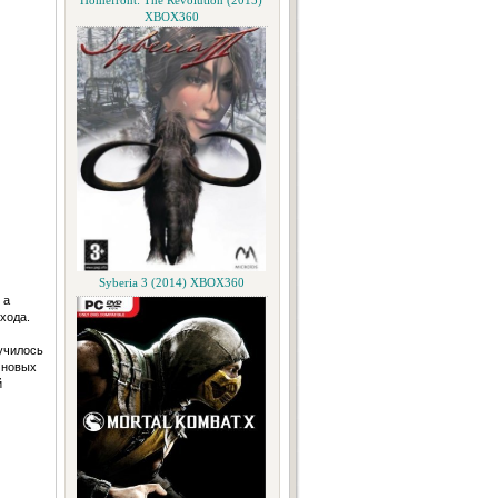
Homefront: The Revolution (2015)
XBOX360
Syberia 3 (2014) XBOX360
 а
хода.
училось
 новых
й