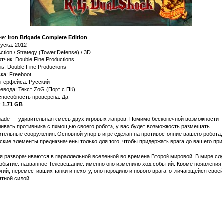
ие:
Iron Brigade Complete Edition
уска: 2012
ction / Strategy (Tower Defense) / 3D
тчик: Double Fine Productions
ь: Double Fine Productions
ка: Freeboot
нтерфейса: Русский
евода: Текст ZoG (Порт с ПК)
способность проверена: Да
:
1.71 GB
rigade — удивительная смесь двух игровых жанров. Помимо бесконечной возможности
ивать противника с помощью своего робота, у вас будет возможность размещать
тельные сооружения. Основной упор в игре сделан на противостояние вашего робота,
ские элементы предназначены только для того, чтобы придержать врага до вашего при
я разворачиваются в параллельной вселенной во времена Второй мировой. В мире сл
событие, названное Телевещание, именно оно изменило ход событий. Кроме появления
гий, переместивших танки и пехоту, оно породило и нового врага, отличающейся свое
тной силой.