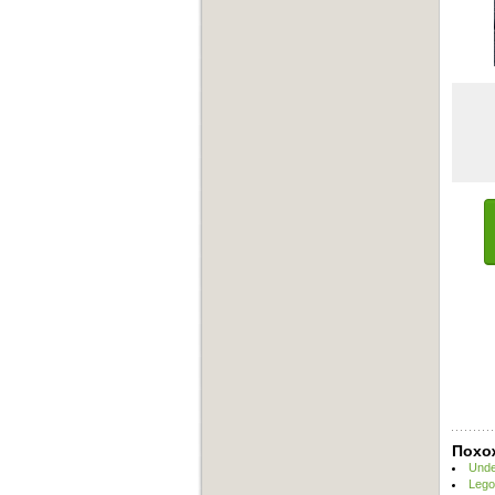
Похо
Unde
Lego