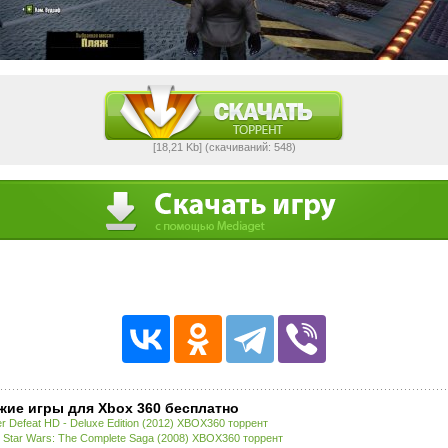
[18,21 Kb] (cкачиваний: 548)
жие игры для Xbox 360 бесплатно
r Defeat HD - Deluxe Edition (2012) XBOX360 торрент
 Star Wars: The Complete Saga (2008) XBOX360 торрент