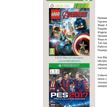
Назван
Год вып
Жанр: A
Разрабо
Издател
Прошив
Язык и
Тип пер
Работо
Размер
Iron B
LEGO Marvel’s Avengers
обстрел
(2016/FREEBOOT)
оборони
тактиче
Событи
некое 
техноло
невероя