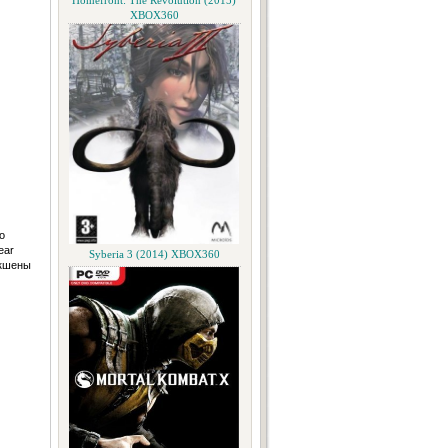
Homefront: The Revolution (2015)
XBOX360
о
ear
Syberia 3 (2014) XBOX360
экшены