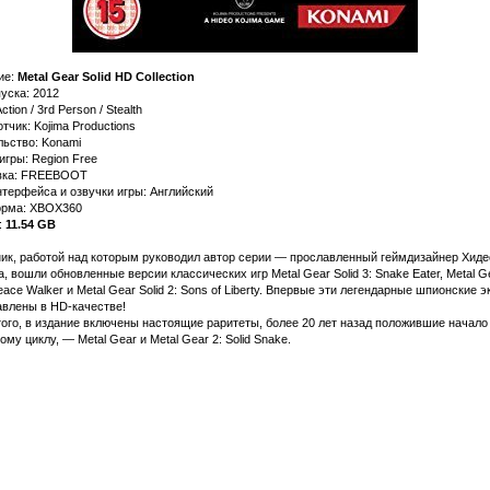
ие:
Metal Gear Solid HD Collection
уска: 2012
tion / 3rd Person / Stealth
тчик: Kojima Productions
льство: Konami
игры: Region Free
вка: FREEBOOT
терфейса и озвучки игры: Английский
рма: XBOX360
:
11.54 GB
ник, работой над которым руководил автор серии — прославленный геймдизайнер Хиде
, вошли обновленные версии классических игр Metal Gear Solid 3: Snake Eater, Metal G
Peace Walker и Metal Gear Solid 2: Sons of Liberty. Впервые эти легендарные шпионские 
авлены в HD-качестве!
ого, в издание включены настоящие раритеты, более 20 лет назад положившие начало
ому циклу, — Metal Gear и Metal Gear 2: Solid Snake.