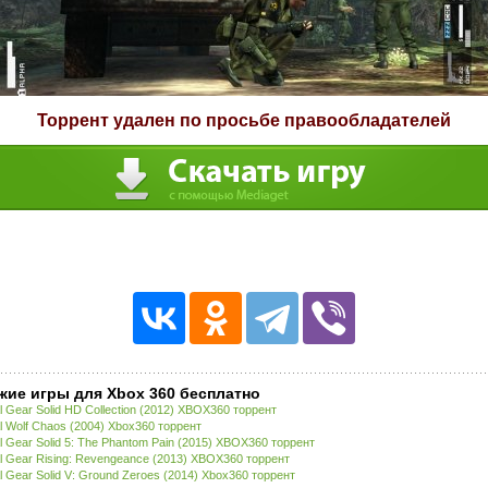
Торрент удален по просьбе правообладателей
жие игры для Xbox 360 бесплатно
l Gear Solid HD Collection (2012) XBOX360 торрент
l Wolf Chaos (2004) Xbox360 торрент
l Gear Solid 5: The Phantom Pain (2015) XBOX360 торрент
l Gear Rising: Revengeance (2013) XBOX360 торрент
l Gear Solid V: Ground Zeroes (2014) Xbox360 торрент