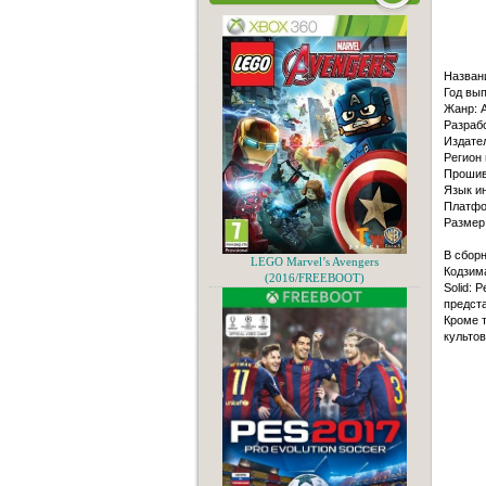
Назван
Год вып
Жанр: Ac
Разрабо
Издате
Регион 
Проши
Язык ин
Платфо
Размер
В сбор
LEGO Marvel’s Avengers
Кодзима
(2016/FREEBOOT)
Solid: 
предст
Кроме т
культов