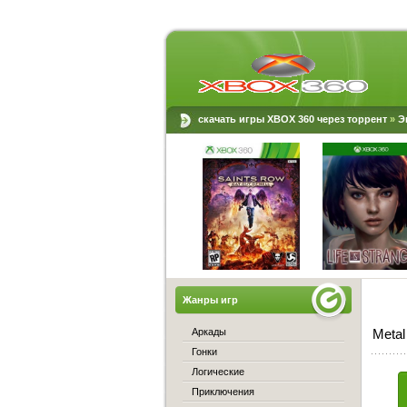
скачать игры XBOX 360 через торрент
»
Э
Жанры игр
Аркады
Metal
Гонки
Логические
Приключения