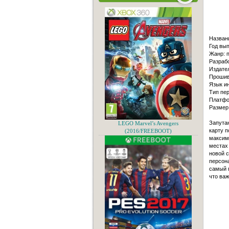
Названи
Год вып
Жанр: 
Разрабо
Издател
Проши
Язык и
Тип пер
Платфо
Размер
Запутан
LEGO Marvel’s Avengers
карту 
(2016/FREEBOOT)
максим
местах
новой 
персон
самый 
что важ