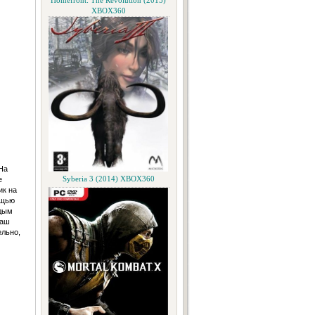
Homefront: The Revolution (2015)
XBOX360
На
е
Syberia 3 (2014) XBOX360
ик на
ощью
ждым
ваш
ельно,