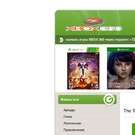
скачать игры XBOX 360 через торрент
»
П
Жанры игр
Аркады
The T
Гонки
Логические
Приключения