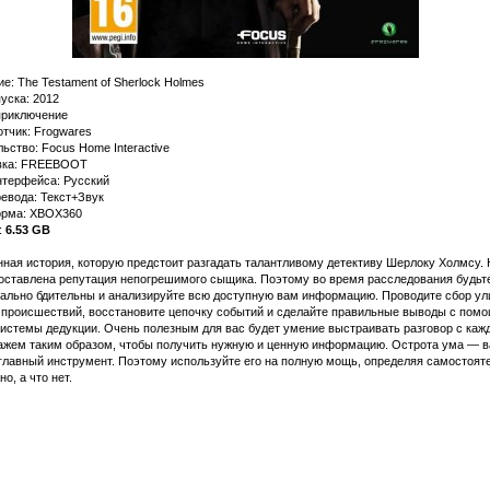
е: The Testament of Sherlock Holmes
уска: 2012
приключение
тчик: Frogwares
ьство: Focus Home Interactive
вка: FREEBOOT
нтерфейса: Русский
евода: Текст+Звук
рма: XBOX360
:
6.53 GB
ная история, которую предстоит разгадать талантливому детективу Шерлоку Холмсу. 
поставлена репутация непогрешимого сыщика. Поэтому во время расследования будьт
ально бдительны и анализируйте всю доступную вам информацию. Проводите сбор ул
 происшествий, восстановите цепочку событий и сделайте правильные выводы с пом
системы дедукции. Очень полезным для вас будет умение выстраивать разговор с ка
ажем таким образом, чтобы получить нужную и ценную информацию. Острота ума — 
главный инструмент. Поэтому используйте его на полную мощь, определяя самостоят
но, а что нет.