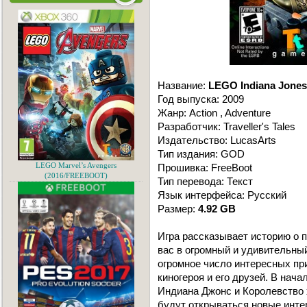
Название:
LEGO Indiana Jones
Год выпуска: 2009
Жанр: Action , Adventure
Разработчик: Traveller's Tales
Издательство: LucasArts
Тип издания: GOD
LEGO Marvel’s Avengers
Прошивка: FreeBoot
(2016/FREEBOOT)
Тип перевода: Текст
Язык интерфейса: Русский
Размер:
4.92 GB
Игра рассказывает историю о 
вас в огромный и удивительны
огромное число интересных пр
киногероя и его друзей. В нача
Индиана Джонс и Королевство 
будут открываться новые инте