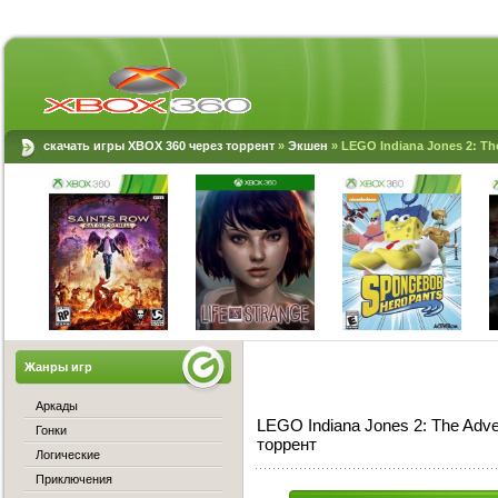
скачать игры XBOX 360 через торрент
»
Экшен
» LEGO Indiana Jones 2: T
Жанры игр
Аркады
LEGO Indiana Jones 2: The Adv
Гонки
торрент
Логические
Приключения