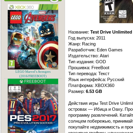
Название:
Test Drive Unlimited
Год выпуска: 2011
Жанр: Racing
Разработчик: Eden Games
Издательство: Atari
Тип издания: GOD
Прошивка: FreeBoot
LEGO Marvel’s Avengers
Тип перевода: Текст
(2016/FREEBOOT)
Язык интерфейса: Русский
Платформа: XBOX360
Размер:
6.53 GB
Действия игры Test Drive Unlim
островах — Ибица и Оаху. Про
программу развлечений. Катай
солнцем побережью, принимайт
покупайте недвижимость и прок
красивую графику, улучшенную