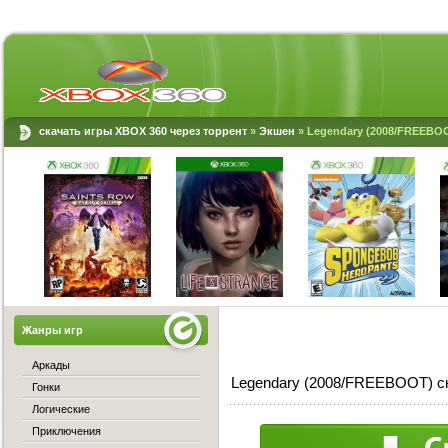
скачать игры XBOX 360 через торрент
»
Экшен
» Legendary (2008/FREEBO
Жанры игр
Аркады
Legendary (2008/FREEBOOT) с
Гонки
Логические
Приключения