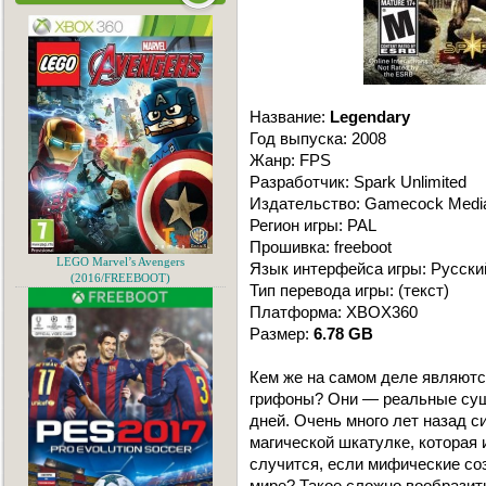
Название:
Legendary
Год выпуска: 2008
Жанр: FPS
Разработчик: Spark Unlimited
Издательство: Gamecock Media 
Регион игры: PAL
Прошивка: freeboot
LEGO Marvel’s Avengers
Язык интерфейса игры: Русски
(2016/FREEBOOT)
Тип перевода игры: (текст)
Платформа: XBOX360
Размер:
6.78 GB
Кем же на самом деле являютс
грифоны? Они — реальные сущ
дней. Очень много лет назад 
магической шкатулке, которая 
случится, если мифические со
мире? Такое сложно вообразит