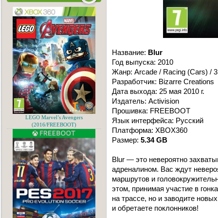
Название:
Blur
Год выпуска: 2010
Жанр: Arcade / Racing (Cars) / 
Разработчик: Bizarre Creations
Дата выхода: 25 мая 2010 г.
Издатель: Activision
Прошивка: FREEBOOT
LEGO Marvel’s Avengers
Язык интерфейса: Русский
(2016/FREEBOOT)
Платформа: XBOX360
Размер:
5.34 GB
Blur — это невероятно захваты
адреналином. Вас ждут неверо
маршрутов и головокружительн
этом, принимая участие в гонк
на трассе, но и заводите новы
и обретаете поклонников!