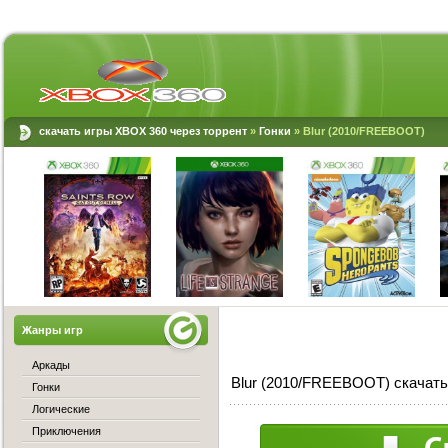
скачать игры XBOX 360 через торрент
»
Гонки
» Blur (2010/FREEBOOT)
Жанры игр
Аркады
Blur (2010/FREEBOOT) скачать
Гонки
Логические
Приключения