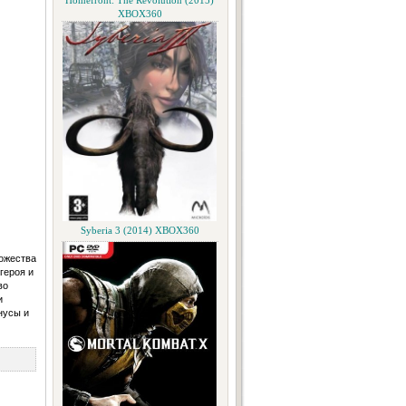
Homefront: The Revolution (2015)
XBOX360
Syberia 3 (2014) XBOX360
ожества
героя и
во
и
нусы и