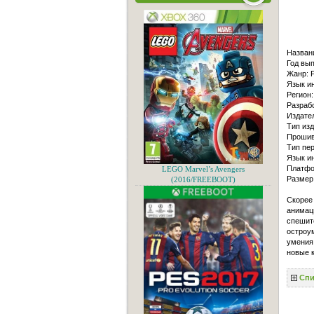
Назван
Год вып
Жанр: F
Язык и
Регион:
Разрабо
Издател
Тип из
Прошив
Тип пер
Язык и
Платфо
LEGO Marvel’s Avengers
Размер
(2016/FREEBOOT)
Скорее
анимаци
спешит
остроу
умения 
новые 
Спи