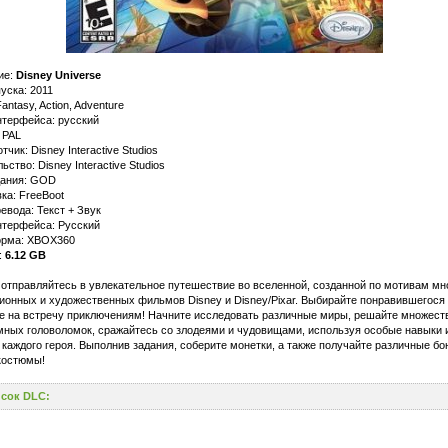
ие:
Disney Universe
уска: 2011
antasy, Action, Adventure
нтерфейса: русский
 PAL
тчик: Disney Interactive Studios
ьство: Disney Interactive Studios
дания: GOD
ка: FreeBoot
евода: Текст + Звук
нтерфейса: Русский
рма: XBOX360
:
6.12 GB
 отправляйтесь в увлекательное путешествие во вселенной, созданной по мотивам мн
онных и художественных фильмов Disney и Disney/Pixar. Выбирайте понравившегося 
е на встречу приключениям! Начните исследовать различные миры, решайте множест
мных головоломок, сражайтесь со злодеями и чудовищами, используя особые навыки 
каждого героя. Выполнив задания, соберите монетки, а также получайте различные бо
костюмы!
сок DLC: