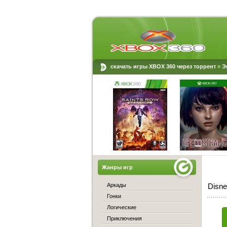
скачать игры XBOX 360 через торрент
»
Э
Жанры игр
Аркады
Disne
Гонки
Логические
Приключения