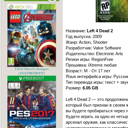
Название:
Left 4 Dead 2
Год выпуска: 2009
Жанр: Action, Shooter
Разработчик: Valve Software
Издательство: Electronic Arts
Регион игры: RegionFree
Прошивка: iXtreme любая
LEGO Marvel’s Avengers
Возраст: M - От 17 лет
(2016/FREEBOOT)
Язык интерфейса игры: Русски
Тип перевода игры: текст + зву
Размер:
6.05 GB
Left 4 Dead 2 — это продолжен
который был признан в своем ж
вы будете пробираться через 
будете играть за одно из четы
арсенал оружия, как классичес
усовершенствованных модифик