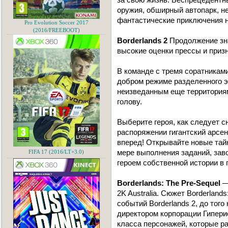
оружия, обширный автопарк, 
фантастические приключения н
Pro Evolution Soccer 2017
(2016/FREEBOOT)
Borderlands 2
Продолжение зн
высокие оценки прессы и призн
В команде с тремя соратниками
добром режиме разделенного э
неизведанным еще территория
голову.
Выберите героя, как следует с
распоряжении гигантский арсен
вперед! Открывайте новые тай
мере выполнения заданий, зав
FIFA 17 (2016/LT+3.0)
героем собственной истории в 
Borderlands: The Pre-Sequel
—
2K Australia. Сюжет Borderland
событий Borderlands 2, до тог
директором корпорации Гипери
класса персонажей, которые р