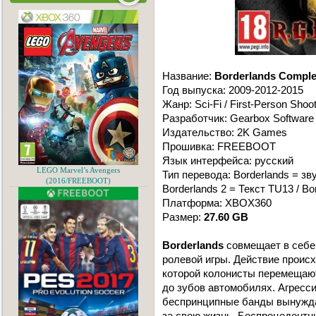
Название:
Borderlands Complet
Год выпуска: 2009-2012-2015
Жанр: Sci-Fi / First-Person Shoo
Разработчик: Gearbox Software
Издательство: 2K Games
Прошивка: FREEBOOT
Язык интерфейса: русский
LEGO Marvel’s Avengers
Тип перевода: Borderlands = з
(2016/FREEBOOT)
Borderlands 2 = Текст TU13 / Bo
Платформа: XBOX360
Размер:
27.60 GB
Borderlands
совмещает в себе
ролевой игры. Действие происх
которой колонисты перемещают
до зубов автомобилях. Агресс
беспринципные банды вынужда
за свою жизнь. Беспрецедентн