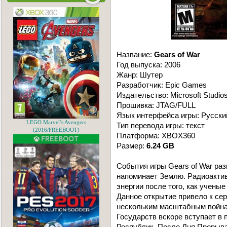
Название:
Gears of War
Год выпуска: 2006
Жанр: Шутер
Разработчик: Epic Games
Издательство: Microsoft Studio
Прошивка: JTAG/FULL
Язык интерфейса игры: Русски
LEGO Marvel’s Avengers
Тип перевода игры: текст
(2016/FREEBOOT)
Платформа: XBOX360
Размер:
6.24 GB
События игры Gears of War раз
напоминает Землю. Радиоакти
энергии после того, как учены
Данное открытие привело к сер
нескольким масштабным войн
Государств вскоре вступает в
Республик. После Дня Прорыва