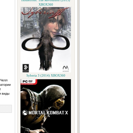
Homefront: The Revolution (2015)
XBOX360
Syberia 3 (2014) XBOX360
 Челл
ратории
т
и виды