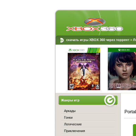
скачать игры XBOX 360 через торрент
»
Л
Жанры игр
Аркады
Porta
Гонки
Логические
Приключения