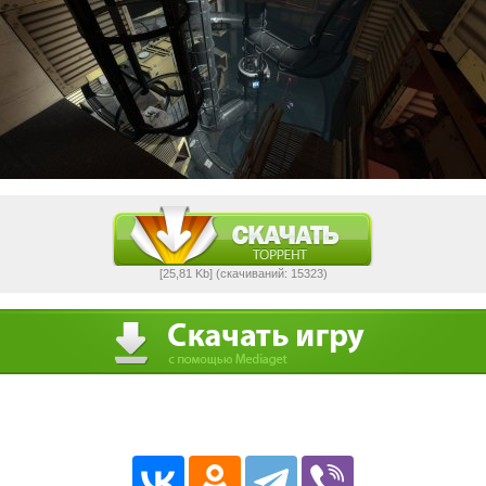
[25,81 Kb] (cкачиваний: 15323)