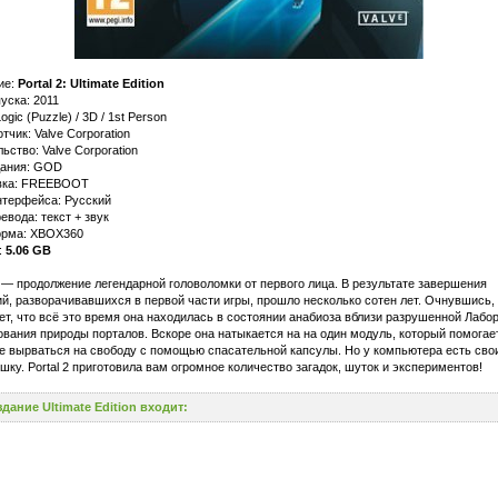
ие:
Portal 2: Ultimate Edition
уска: 2011
ogic (Puzzle) / 3D / 1st Person
тчик: Valve Corporation
ьство: Valve Corporation
дания: GOD
вка: FREEBOOT
нтерфейса: Русский
евода: текст + звук
рма: XBOX360
:
5.06 GB
2 — продолжение легендарной головоломки от первого лица. В результате завершения
й, разворачивавшихся в первой части игры, прошло несколько сотен лет. Очнувшись,
т, что всё это время она находилась в состоянии анабиоза вблизи разрушенной Лабо
вания природы порталов. Вскоре она натыкается на на один модуль, который помогае
е вырваться на свободу с помощью спасательной капсулы. Но у компьютера есть сво
шку. Portal 2 приготовила вам огромное количество загадок, шуток и экспериментов!
здание Ultimate Edition входит: