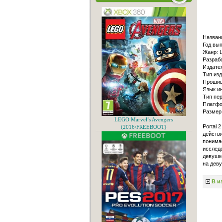
Назван
Год вып
Жанр: L
Разрабо
Издател
Тип из
Проши
Язык и
Тип пер
Платфо
Размер
LEGO Marvel’s Avengers
Portal 
(2016/FREEBOOT)
действи
понимае
исследо
девушк
на деву
В и