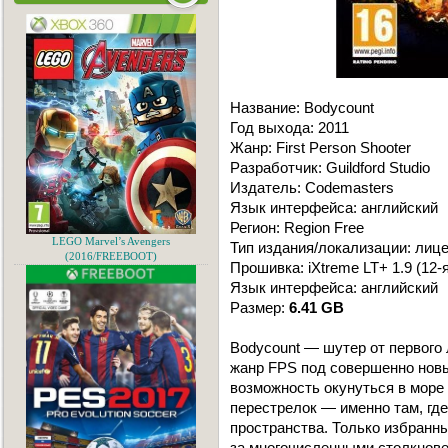
Название: Bodycount
Год выхода: 2011
Жанр: First Person Shooter
Разработчик: Guildford Studio
Издатель: Codemasters
Язык интерфейса: английский
Регион: Region Free
LEGO Marvel’s Avengers
Тип издания/локализации: лиц
(2016/FREEBOOT)
Прошивка: iXtreme LT+ 1.9 (12
Язык интерфейса: английский
Размер:
6.41 GB
Bodycount — шутер от первого 
жанр FPS под совершенно новы
возможность окунуться в море 
перестрелок — именно там, гд
пространства. Только избранн
за многочисленными столкнове