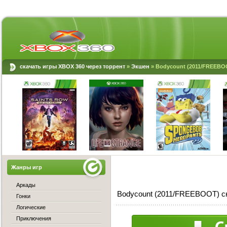
скачать игры XBOX 360 через торрент
»
Экшен
» Bodycount (2011/FREEBO
Жанры игр
Аркады
Bodycount (2011/FREEBOOT) с
Гонки
Логические
Приключения