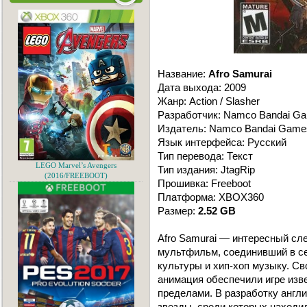
Название:
Afro Samurai
Дата выхода: 2009
Жанр: Action / Slasher
Разработчик: Namco Bandai G
Издатель: Namco Bandai Game
Язык интерфейса: Русский
Тип перевода: Текст
LEGO Marvel’s Avengers
Тип издания: JtagRip
(2016/FREEBOOT)
Прошивка: Freeboot
Платформа: XBOX360
Размер:
2.52 GB
Afro Samurai — интересный сле
мультфильм, соединивший в с
культуры и хип-хоп музыку. С
анимация обеспечили игре изве
пределами. В разработку англ
звезды, среди которых находи