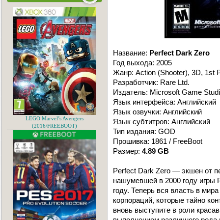
Название:
Perfect Dark Zero
Год выхода: 2005
Жанр: Action (Shooter), 3D, 1st 
Разработчик: Rare Ltd.
Издатель: Microsoft Game Stud
Язык интерфейса: Английский
Язык озвучки: Английский
LEGO Marvel’s Avengers
Язык субтитров: Английский
(2016/FREEBOOT)
Тип издания: GOD
Прошивка: 1861 / FreeBoot
Размер:
4.89 GB
Perfect Dark Zero — экшен от 
нашумевшей в 2000 году игры P
году. Теперь вся власть в мир
корпораций, которые тайно ко
вновь выступите в роли краса
выполнением различного рода 