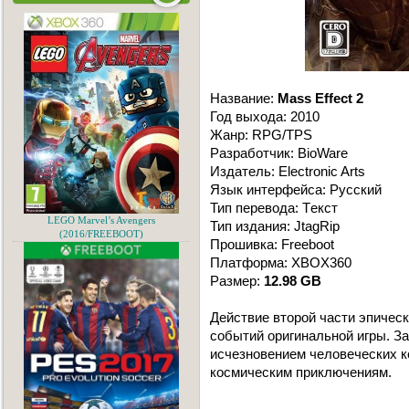
Название:
Mass Effect 2
Год выхода: 2010
Жанр: RPG/TPS
Разработчик: BioWare
Издатель: Electronic Arts
Язык интерфейса: Русский
Тип перевода: Tекст
LEGO Marvel’s Avengers
Тип издания: JtagRip
(2016/FREEBOOT)
Прошивка: Freeboot
Платформа: XBOX360
Размер:
12.98 GB
Действие второй части эпическ
событий оригинальной игры. За
исчезновением человеческих ко
космическим приключениям.