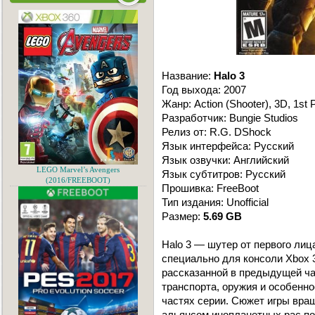
Название:
Halo 3
Год выхода: 2007
Жанр: Action (Shooter), 3D, 1st 
Разработчик: Bungie Studios
Релиз от: R.G. DShock
Язык интерфейса: Русский
Язык озвучки: Английский
LEGO Marvel’s Avengers
Язык субтитров: Русский
(2016/FREEBOOT)
Прошивка: FreeBoot
Тип издания: Unofficial
Размер:
5.69 GB
Halo 3 — шутер от первого лиц
специально для консоли Xbox 
рассказанной в предыдущей ча
транспорта, оружия и особенн
частях серии. Сюжет игры вра
альянсом инопланетных рас по