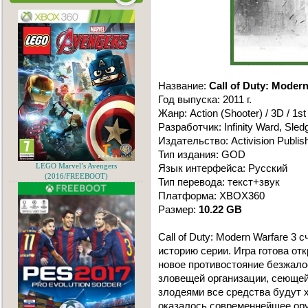
Название:
Call of Duty: Modern
Год выпуска: 2011 г.
Жанр: Action (Shooter) / 3D / 1s
Разработчик: Infinity Ward, S
Издательство: Activision Publis
Тип издания: GOD
LEGO Marvel’s Avengers
Язык интерфейса: Русский
(2016/FREEBOOT)
Тип перевода: текст+звук
Платформа: XBOX360
Размер:
10.22 GB
Call of Duty: Modern Warfare 
историю серии. Игра готова от
новое противостояние безжало
зловещей организации, сеющей
злодеями все средства будут 
оказалось современнейшее ору