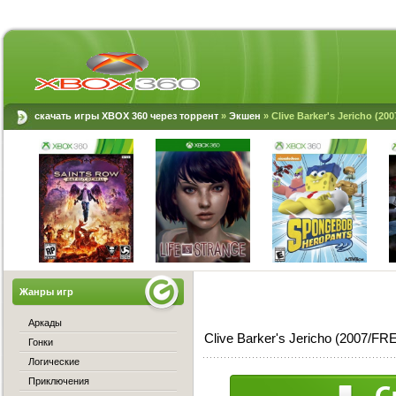
скачать игры XBOX 360 через торрент
»
Экшен
» Clive Barker's Jericho (2
Жанры игр
Аркады
Clive Barker's Jericho (2007/
Гонки
Логические
Приключения