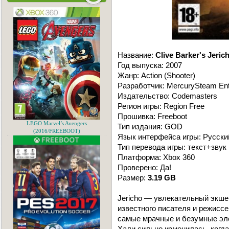
Название:
Clive Barker's Jeric
Год выпуска: 2007
Жанр: Action (Shooter)
Разработчик: MercurySteam Ent
Издательство: Codemasters
Регион игры: Region Free
Прошивка: Freeboot
LEGO Marvel’s Avengers
Тип издания: GOD
(2016/FREEBOOT)
Язык интерфейса игры: Русски
Тип перевода игры: текст+звук
Платформа: Xbox 360
Проверено: Да!
Размер:
3.19 GB
Jericho — увлекательный экше
известного писателя и режисс
самые мрачные и безумные эле
Хали сильно изменилась, когда