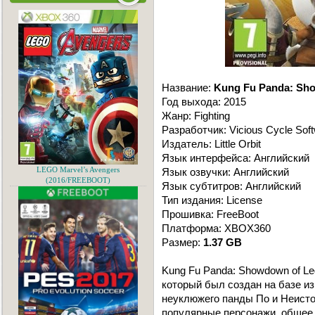
Название:
Kung Fu Panda: Sh
Год выхода: 2015
Жанр: Fighting
Разработчик: Vicious Cycle Sof
Издатель: Little Orbit
Язык интерфейса: Английский
LEGO Marvel’s Avengers
Язык озвучки: Английский
(2016/FREEBOOT)
Язык субтитров: Английский
Тип издания: License
Прошивка: FreeBoot
Платформа: XBOX360
Размер:
1.37 GB
Kung Fu Panda: Showdown of L
который был создан на базе и
неуклюжего панды По и Неисто
популярные персонажи, общее 