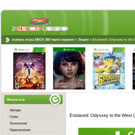
скачать игры XBOX 360 через торрент
»
Экшен
» Enslaved: Odyssey to the
Жанры игр
Аркады
Enslaved: Odyssey to the West
Гонки
Логические
Приключения