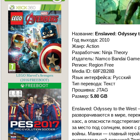
Название:
Enslaved: Odyssey t
Год выхода: 2010
Жанр: Action
Разработчик: Ninja Theory
Издатель: Namco Bandai Game
Регион: Region Free
Media ID: 68F2B28B
LEGO Marvel’s Avengers
Язык интерфейса: Русский
(2016/FREEBOOT)
Тип перевода: Текст
Прошивка: JTAG
Размер:
5.80 GB
Enslaved: Odyssey to the West
разворачиваются в мире, пер
хаос, а опасности подстерега
за место под солнцем, воюя с
войны. Манки — главный герой
очаровательной девушкой Трип