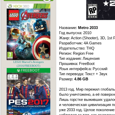
Название:
Metro 2033
Год выпуска: 2010
Жанр: Action (Shooter), 3D, 1st 
Разработчик: 4A Games
Издательство: THQ
Регион: Region Free
Тип издания: Лицензия
LEGO Marvel’s Avengers
Прошивка: FreeBoot
(2016/FREEBOOT)
Язык интерфейса: Русский
Тип перевода: Текст + Звук
Размер:
4.86 GB
2013 год. Мир пережил глобал
было уничтожено, а её поверх
Лишь горстке выживших удалос
и человеческая цивилизация п
уже 2033 год. Целое поколени
наблюдая за тем, как осажденн