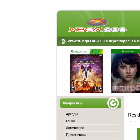
скачать игры XBOX 360 через торрент
»
И
Жанры игр
Аркады
Resid
Гонки
Логические
Приключения