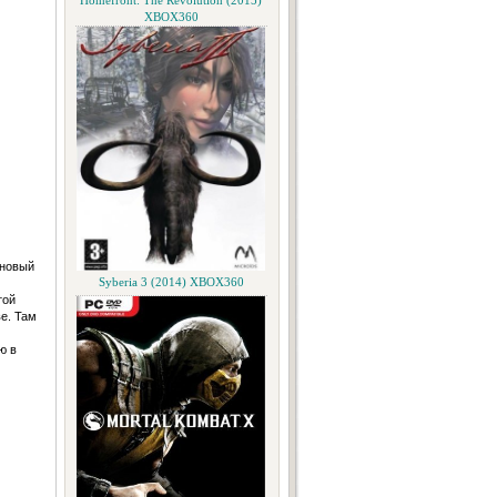
Homefront: The Revolution (2015)
XBOX360
 новый
Syberia 3 (2014) XBOX360
той
е. Там
ю в