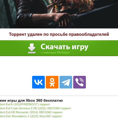
Торрент удален по просьбе правообладателей
жие игры для Xbox 360 бесплатно
dent Evil 6 (2012/FREEBOOT) торрент
dent Evil Code Veronica X HD (2011) XBOX360 торрент
dent Evil HD Remaster (2014) XBOX360 торрент
dent Evil. Revelations 2 (2015) Xbox360 торрент