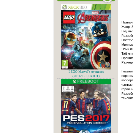
Назван
Жанр: Su
Год: вы
Разраб
Платфо
Минима
Язык и
Таблетк
Прошив
Размер
Главной
LEGO Marvel’s Avengers
персона
(2016/FREEBOOT)
коопера
частью
героин
Разрабо
течени