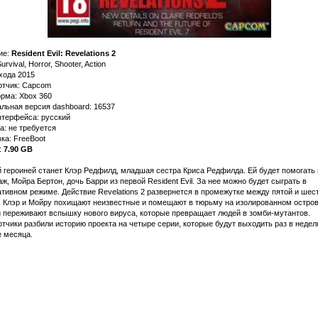
ие:
Resident Evil: Revelations 2
rvival, Horror, Shooter, Action
хода 2015
отчик: Capcom
рма: Xbox 360
льная версия dashboard: 16537
нтерфейса: русский
а: не требуется
ка: FreeBoot
:
7.90 GB
 героиней станет Клэр Редфилд, младшая сестра Криса Редфилда. Ей будет помогать
ж, Мойра Бертон, дочь Барри из первой Resident Evil. За нее можно будет сыграть в
тивном режиме. Действие Revelations 2 развернется в промежутке между пятой и шес
. Клэр и Мойру похищают неизвестные и помещают в тюрьму на изолированном остров
и переживают вспышку нового вируса, которые превращает людей в зомби-мутантов.
тчики разбили историю проекта на четыре серии, которые будут выходить раз в недел
е месяца.