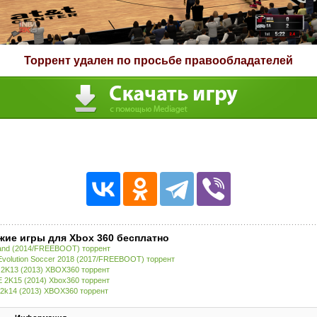
Торрент удален по просьбе правообладателей
жие игры для Xbox 360 бесплатно
and (2014/FREEBOOT) торрент
Evolution Soccer 2018 (2017/FREEBOOT) торрент
2K13 (2013) XBOX360 торрент
2K15 (2014) Xbox360 торрент
2k14 (2013) XBOX360 торрент