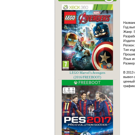
Назван
Год вып
Жанр: S
Разрабо
Издател
Регион:
Тип из
Прошив
Язык и
Размер
В 2013 
LEGO Marvel’s Avengers
вывел с
(2016/FREEBOOT)
ценный
график