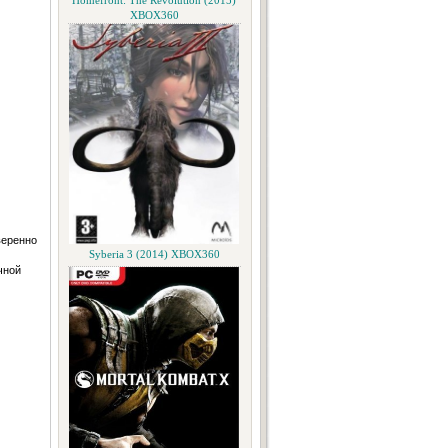
Homefront: The Revolution (2015)
XBOX360
веренно
Syberia 3 (2014) XBOX360
чной