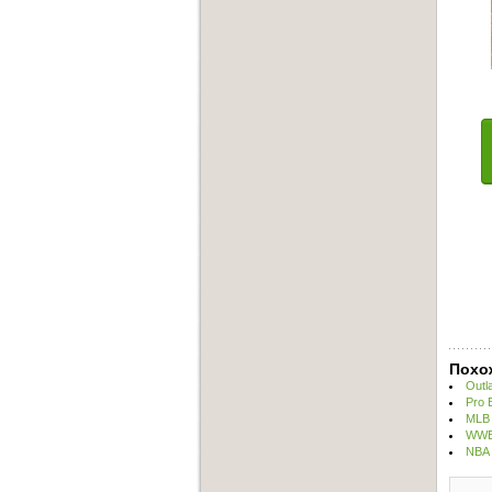
Похо
Outl
Pro 
MLB 
WWE 
NBA 