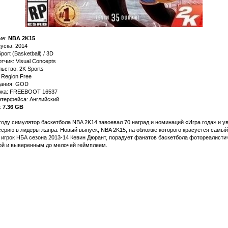
ие:
NBA 2K15
уска: 2014
port (Basketball) / 3D
тчик: Visual Concepts
ьство: 2K Sports
 Region Free
дания: GOD
ка: FREEBOOT 16537
нтерфейса: Английский
:
7.36 GB
году симулятор баскетбола NBA 2K14 завоевал 70 наград и номинаций «Игра года» и у
ерию в лидеры жанра. Новый выпуск, NBA 2K15, на обложке которого красуется самый
 игрок НБА сезона 2013-14 Кевин Дюрант, порадует фанатов баскетбола фотореалисти
ой и выверенным до мелочей геймплеем.