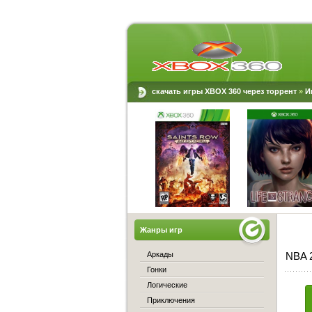
скачать игры XBOX 360 через торрент
»
И
Жанры игр
Аркады
NBA 
Гонки
Логические
Приключения