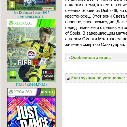
подарки с теми, кто есть в спис
смелых героев из Diablo III, н
Pro Evolution Soccer 2017
крестоносец. Этот воин Света 
(2016/FREEBOOT)
опасное, злое возмездие. Даж
перед темными и страшными зе
of Souls. В завершающем матч
ангелом Смерти Малтаэоем, ве
жителей смертью Санктуария.
Особенности игры:
Инструкция по установке:
FIFA 17 (2016/LT+3.0)