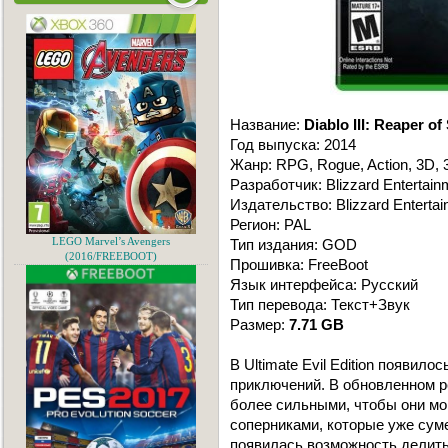
Название:
Diablo III: Reaper of
Год выпуска: 2014
Жанр: RPG, Rogue, Action, 3D, 
Разработчик: Blizzard Entertain
Издательство: Blizzard Enterta
Регион: PAL
LEGO Marvel’s Avengers
Тип издания: GOD
(2016/FREEBOOT)
Прошивка: FreeBoot
Язык интерфейса: Русский
Тип перевода: Текст+Звук
Размер:
7.71 GB
В Ultimate Evil Edition появил
приключений. В обновленном ре
более сильными, чтобы они мог
соперниками, которые уже сум
появилась возможность делит