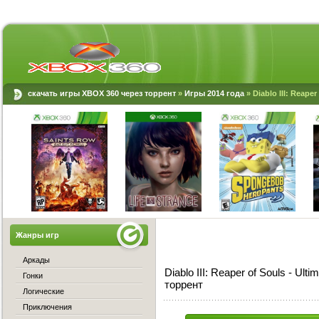
скачать игры XBOX 360 через торрент
»
Игры 2014 года
» Diablo III: Reape
Жанры игр
Аркады
Diablo III: Reaper of Souls - Ul
Гонки
торрент
Логические
Приключения