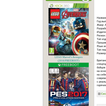
Назван
Год вып
Жанр: A
Разрабо
Издател
Регион:
Тип изд
Прошив
Язык и
Тип пер
Размер
LEGO Marvel’s Avengers
Британ
(2016/FREEBOOT)
спецпод
бойцов 
на осно
на себ
совреме
с реаль
горячих
Сис