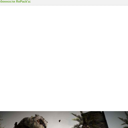
бенности RePack'а: