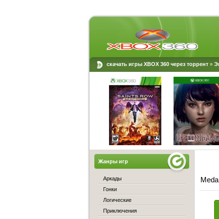
скачать игры XBOX 360 через торрент
»
Э
Жанры игр
Аркады
Medal
Гонки
Логические
Приключения