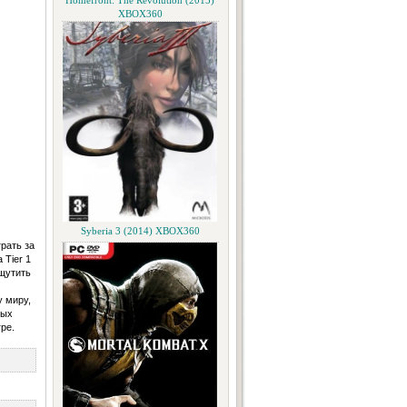
Homefront: The Revolution (2015)
XBOX360
Syberia 3 (2014) XBOX360
рать за
 Tier 1
ощутить
 миру,
ных
ре.