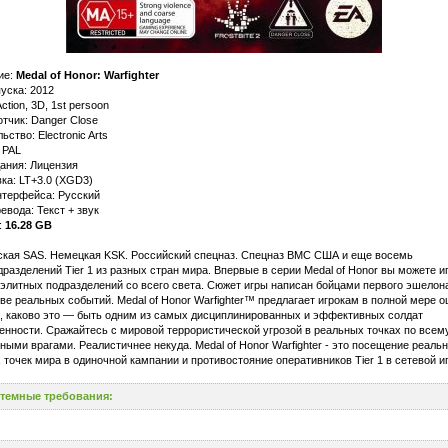
ие:
Medal of Honor: Warfighter
уска: 2012
ction, 3D, 1st persoon
тчик: Danger Close
ьство: Electronic Arts
 PAL
ания: Лицензия
ка: LT+3.0 (XGD3)
нтерфейса: Русский
евода: Текст + звук
:
16.28 GB
ская SAS. Немецкая KSK. Российский спецназ. Спецназ ВМС США и еще восемь
разделений Tier 1 из разных стран мира. Впервые в серии Medal of Honor вы можете иг
элитных подразделений со всего света. Сюжет игры написан бойцами первого эшелона
ве реальных событий. Medal of Honor Warfighter™ предлагает игрокам в полной мере 
е, каково это — быть одним из самых дисциплинированных и эффективных солдат
нности. Сражайтесь с мировой террористической угрозой в реальных точках по всему
ными врагами. Реалистичнее некуда. Medal of Honor Warfighter - это посещение реаль
 точек мира в одиночной кампании и противостояние оперативников Tier 1 в сетевой иг
темные требования: