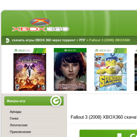
скачать игры XBOX 360 через торрент
»
РПГ
» Fallout 3 (2008) XBOX360
Жанры игр
Аркады
Fallout 3 (2008) XBOX360 скача
Гонки
Логические
Приключения