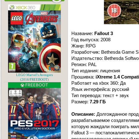
Название:
Fallout 3
Год выпуска: 2008
Жанр: RPG
Разработчик: Bethesda Game S
Издательство: Bethesda Softwo
Регион: PAL
Тип издания: лицензия
LEGO Marvel’s Avengers
Прошивка:
iXtreme 1.4 Compati
(2016/FREEBOOT)
Работает на xbox 360: Да
Язык интерфейса: русский
Тип перевода: текст + звук
Размер:
7.29 ГБ
Описание:
Долгожданное продо
разрабатываемое создателями н
которую жаждали поиграть мил
Fallout 3 — постапокалиптичес
предоставляющая огромный ми