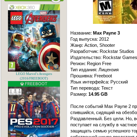
Название:
Max Payne 3
Год выпуска: 2012
Жанр: Action, Shooter
Разработчик: Rockstar Studios
Издательство: Rockstar Game
Регион: Region Free
Тип издания: Лицензия
LEGO Marvel’s Avengers
Прошивка: Freeboot
(2016/FREEBOOT)
Язык интерфейса: Русский
Тип перевода: Текст
Размер:
14.95 GB
После событий Max Payne 2 пр
спившийся, сидящий на обезб
Раздавленный. Без цели. Но, 
поступает на службу в частное
защищать семью успешного то
собственной шкуре предстоит п