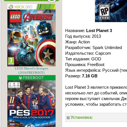
Название:
Lost Planet 3
Год выпуска: 2013
Жанр: Action
Разработчик: Spark Unlimited
Издательство: Capcom
Тип издания: GOD
Прошивка: FreeBoot
LEGO Marvel’s Avengers
Язык интерфейса: Русский (тек
(2016/FREEBOOT)
Размер:
7.16 GB
Lost Planet 3 является прикве
несколько лет до событий, опи
героем выступает смельчак Дж
условиях, чтобы заработать ст
Установка: