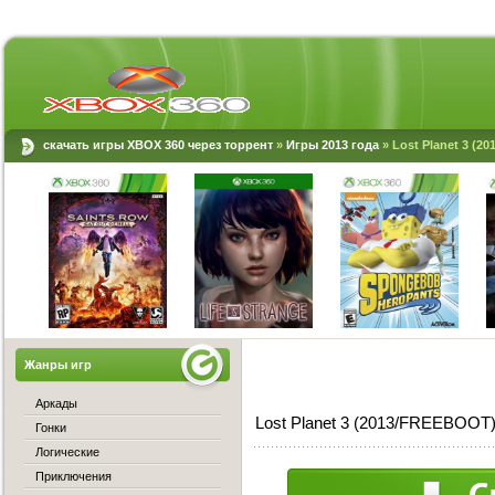
скачать игры XBOX 360 через торрент
»
Игры 2013 года
» Lost Planet 3 (
Жанры игр
Аркады
Lost Planet 3 (2013/FREEBOOT)
Гонки
Логические
Приключения