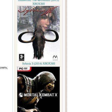
Homefront: The Revolution (2015)
XBOX360
Syberia 3 (2014) XBOX360
снить,