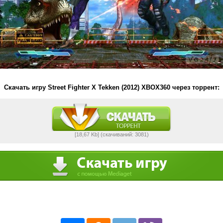
Скачать игру Street Fighter X Tekken (2012) XBOX360 через торрент:
[18,67 Kb] (cкачиваний: 3081)