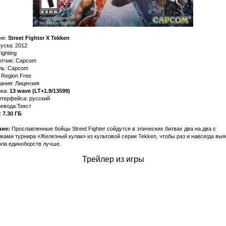
ие:
Street Fighter X Tekken
уска: 2012
ighting
отчик: Capcom
ль: Capcom
 Region Free
ания: Лицензия
ка:
13 wave (LT+1.9/13599)
нтерфейса: русский
евода:Текст
:
7.30 ГБ
ие:
Прославленные бойцы Street Fighter сойдутся в эпических битвах два на два с
ками турнира «Железный кулак» из культовой серии Tekken, чтобы раз и навсегда выя
ола единоборств лучше.
Трейлер из игры