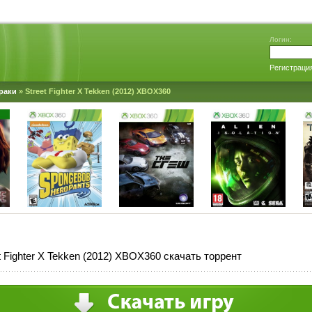
Логин:
Регистраци
раки
» Street Fighter X Tekken (2012) XBOX360
t Fighter X Tekken (2012) XBOX360 скачать торрент