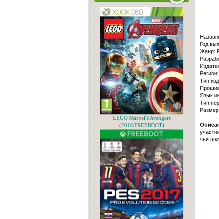
Назван
Год вып
Жанр: F
Разраб
Издате
Регион:
Тип изд
Прошив
Язык и
Тип пер
Размер
LEGO Marvel’s Avengers
Описан
(2016/FREEBOOT)
участни
чья шк