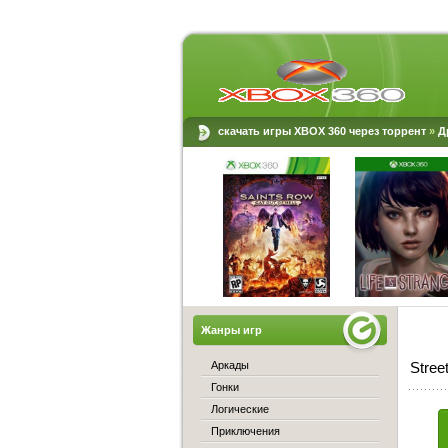
скачать игры XBOX 360 через торрент
»
Д
Жанры игр
Аркады
Stree
Гонки
Логические
Приключения