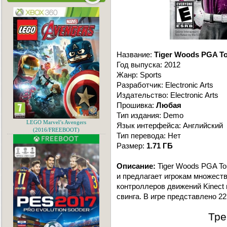
Название:
Tiger Woods PGA To
Год выпуска: 2012
Жанр: Sports
Разработчик: Electronic Arts
Издательство: Electronic Arts
Прошивка:
Любая
Тип издания: Demo
LEGO Marvel’s Avengers
Язык интерфейса: Английский
(2016/FREEBOOT)
Тип перевода: Нет
Размер:
1.71 ГБ
Описание:
Tiger Woods PGA To
и предлагает игрокам множест
контроллеров движений Kinect и
свинга. В игре представлено 
Тре