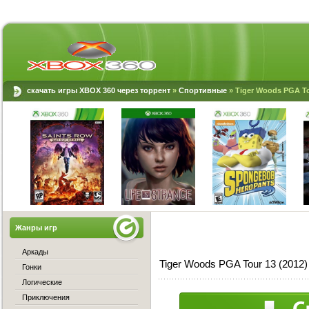
скачать игры XBOX 360 через торрент
»
Спортивные
» Tiger Woods PGA To
Жанры игр
Аркады
Tiger Woods PGA Tour 13 (2012
Гонки
Логические
Приключения